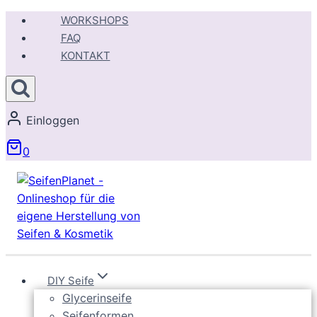
Zum
WORKSHOPS
Inhalt
FAQ
springen
KONTAKT
Einloggen
0
DIY Seife
Glycerinseife
Seifenformen