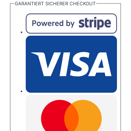
Bogenformat,
GARANTIERT SICHERER CHECKOUT
glasklar
Menge