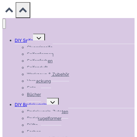
Untermenü
DIY Seife
umschalten
Glycerinseife
Seifenformen
Seifenfarben
Seifenduft
Werkzeug & Zubehör
Verpackung
Sets
Bücher
Untermenü
DIY Badekugeln
umschalten
Badekugeln-Zutaten
Badekugelformer
Düfte
Farben