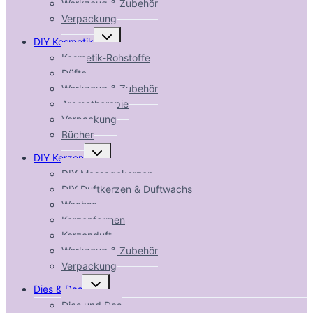
Werkzeug & Zubehör
Verpackung
Untermenü
DIY Kosmetik
umschalten
Kosmetik-Rohstoffe
Düfte
Werkzeug & Zubehör
Aromatherapie
Verpackung
Bücher
Untermenü
DIY Kerzen
umschalten
DIY Massagekerzen
DIY Duftkerzen & Duftwachs
Wachse
Kerzenformen
Kerzenduft
Werkzeug & Zubehör
Verpackung
Untermenü
Dies & Das
umschalten
Dies und Das