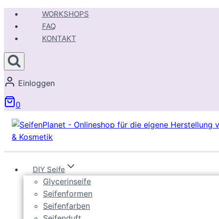
Zum
WORKSHOPS
Inhalt
FAQ
springen
KONTAKT
Einloggen
0
DIY Seife
Glycerinseife
Seifenformen
Seifenfarben
Seifenduft