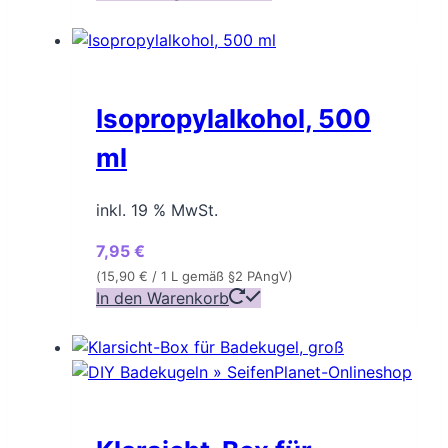
Produkt
gewählt
weist
werden
mehrere
Varianten
Isopropylalkohol, 500
auf.
Die
ml
Optionen
können
inkl. 19 % MwSt.
auf
der
7,95
€
Produktseite
(
15,90
€
/ 1 L gemäß §2 PAngV)
gewählt
In den Warenkorb
werden