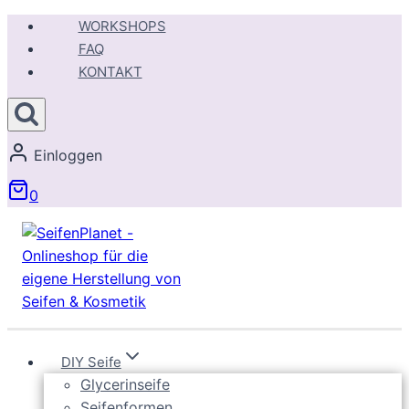
Zum
WORKSHOPS
Inhalt
FAQ
springen
KONTAKT
Einloggen
0
DIY Seife
Glycerinseife
Seifenformen