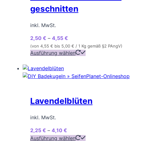
geschnitten
inkl. MwSt.
2,50
€
–
4,55
€
(von
4,55
€
bis
5,00
€
/ 1 Kg gemäß §2 PAngV)
Dieses
Ausführung wählen
Produkt
weist
mehrere
Varianten
auf.
Lavendelblüten
Die
Optionen
können
inkl. MwSt.
auf
2,25
€
–
4,10
€
der
Dieses
Ausführung wählen
Produktseite