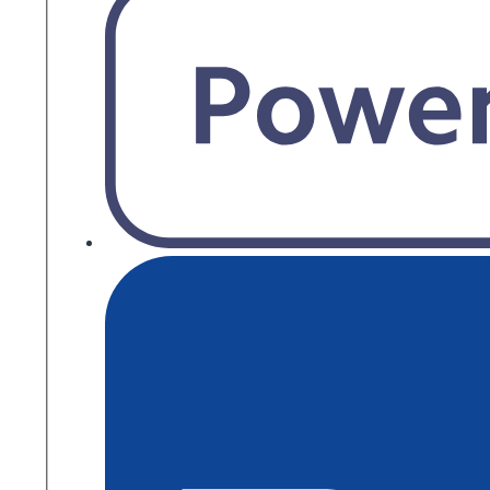
fach
Menge