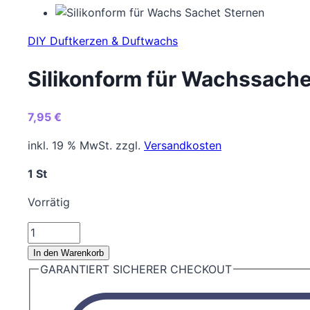
DIY Duftkerzen & Duftwachs
Silikonform für Wachssache
7,95
€
inkl. 19 % MwSt.
zzgl.
Versandkosten
1 St
Vorrätig
Silikonform
für
In den Warenkorb
Wachssachet
GARANTIERT SICHERER CHECKOUT
Sternen
4-