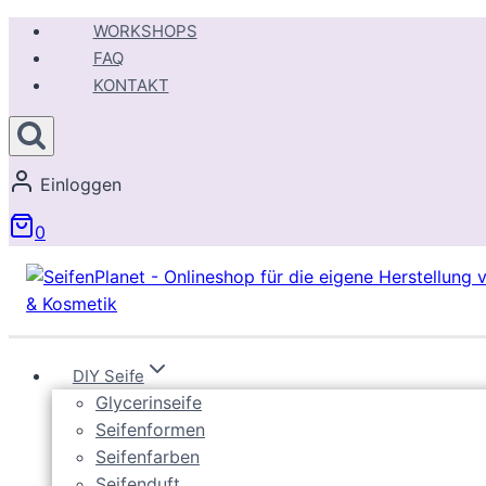
Zum
WORKSHOPS
Inhalt
FAQ
springen
KONTAKT
Einloggen
0
DIY Seife
Glycerinseife
Seifenformen
Seifenfarben
Seifenduft