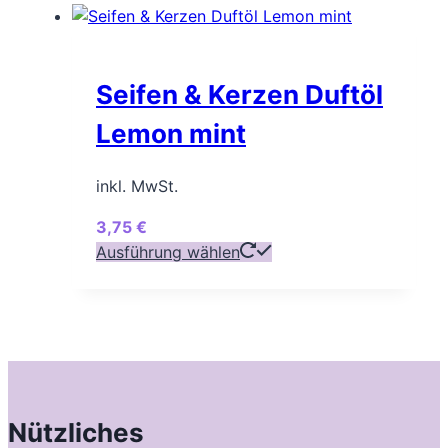
werden
weist
mehrere
Varianten
Seifen & Kerzen Duftöl
auf.
Die
Lemon mint
Optionen
können
inkl. MwSt.
auf
der
3,75
€
Produktseite
Dieses
Ausführung wählen
gewählt
Produkt
werden
weist
mehrere
Varianten
auf.
Die
Optionen
Nützliches