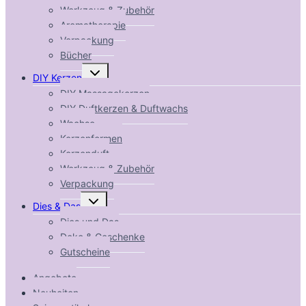
Werkzeug & Zubehör
Aromatherapie
Verpackung
Bücher
Untermenü
DIY Kerzen
umschalten
DIY Massagekerzen
DIY Duftkerzen & Duftwachs
Wachse
Kerzenformen
Kerzenduft
Werkzeug & Zubehör
Verpackung
Untermenü
Dies & Das
umschalten
Dies und Das
Deko & Geschenke
Gutscheine
Angebote
Neuheiten