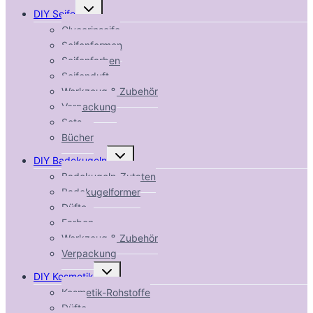
Untermenü
DIY Seife
umschalten
Glycerinseife
Seifenformen
Seifenfarben
Seifenduft
Werkzeug & Zubehör
Verpackung
Sets
Bücher
Untermenü
DIY Badekugeln
umschalten
Badekugeln-Zutaten
Badekugelformer
Düfte
Farben
Werkzeug & Zubehör
Verpackung
Untermenü
DIY Kosmetik
umschalten
Kosmetik-Rohstoffe
Düfte