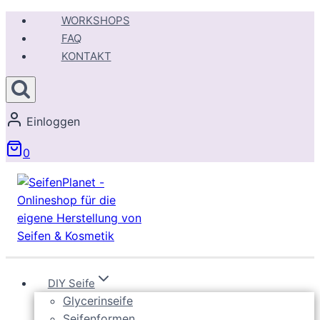
Zum
WORKSHOPS
Inhalt
FAQ
springen
KONTAKT
Einloggen
0
DIY Seife
Glycerinseife
Seifenformen