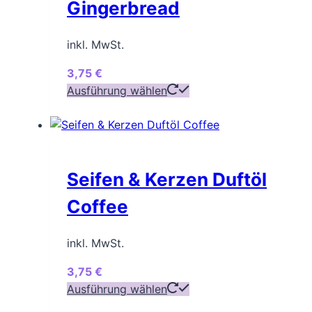
Gingerbread
Optionen
können
inkl. MwSt.
auf
der
3,75
€
Produktseite
Dieses
Ausführung wählen
gewählt
Produkt
werden
weist
mehrere
Varianten
Seifen & Kerzen Duftöl
auf.
Die
Coffee
Optionen
können
inkl. MwSt.
auf
der
3,75
€
Produktseite
Dieses
Ausführung wählen
gewählt
Produkt