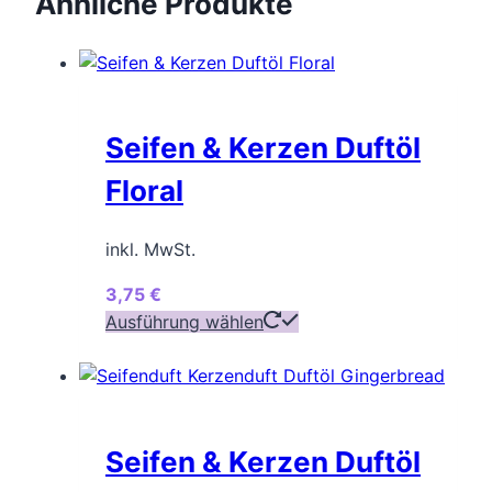
Ähnliche Produkte
Seifen & Kerzen Duftöl
Floral
inkl. MwSt.
3,75
€
Dieses
Ausführung wählen
Produkt
weist
mehrere
Varianten
Seifen & Kerzen Duftöl
auf.
Die