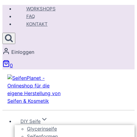
Zum
WORKSHOPS
Inhalt
FAQ
springen
KONTAKT
Einloggen
0
DIY Seife
Glycerinseife
Seifenformen