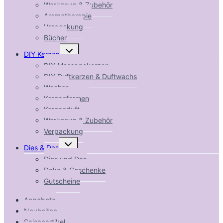
Werkzeug & Zubehör
Aromatherapie
Verpackung
Bücher
Untermenü
DIY Kerzen
umschalten
DIY Massagekerzen
DIY Duftkerzen & Duftwachs
Wachse
Kerzenformen
Kerzenduft
Werkzeug & Zubehör
Verpackung
Untermenü
Dies & Das
umschalten
Dies und Das
Deko & Geschenke
Gutscheine
Angebote
Neuheiten
Saisonartikel