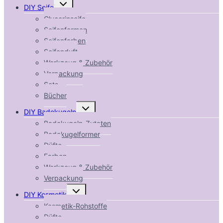
Untermenü
DIY Seife
umschalten
Glycerinseife
Seifenformen
Seifenfarben
Seifenduft
Werkzeug & Zubehör
Verpackung
Sets
Bücher
Untermenü
DIY Badekugeln
umschalten
Badekugeln-Zutaten
Badekugelformer
Düfte
Farben
Werkzeug & Zubehör
Verpackung
Untermenü
DIY Kosmetik
umschalten
Kosmetik-Rohstoffe
Düfte