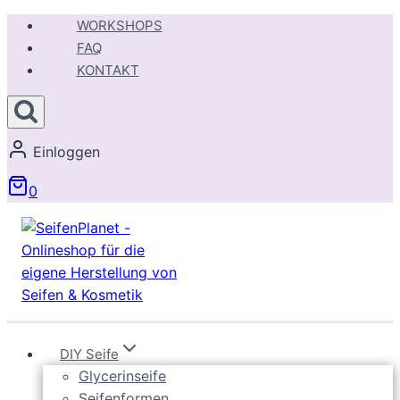
Zum
WORKSHOPS
Inhalt
FAQ
springen
KONTAKT
Einloggen
0
DIY Seife
Glycerinseife
Seifenformen