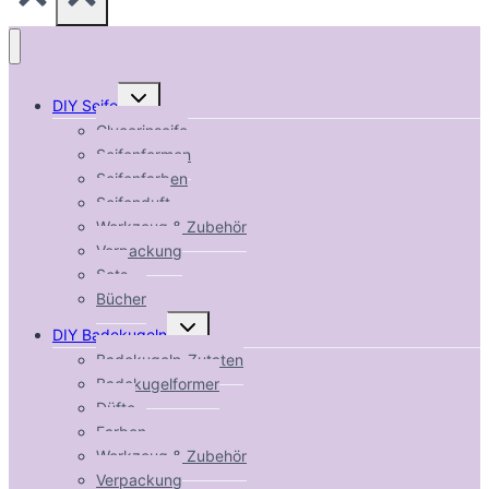
Untermenü
DIY Seife
umschalten
Glycerinseife
Seifenformen
Seifenfarben
Seifenduft
Werkzeug & Zubehör
Verpackung
Sets
Bücher
Untermenü
DIY Badekugeln
umschalten
Badekugeln-Zutaten
Badekugelformer
Düfte
Farben
Werkzeug & Zubehör
Verpackung