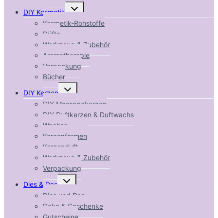
Untermenü
DIY Kosmetik
umschalten
Kosmetik-Rohstoffe
Düfte
Werkzeug & Zubehör
Aromatherapie
Verpackung
Bücher
Untermenü
DIY Kerzen
umschalten
DIY Massagekerzen
DIY Duftkerzen & Duftwachs
Wachse
Kerzenformen
Kerzenduft
Werkzeug & Zubehör
Verpackung
Untermenü
Dies & Das
umschalten
Dies und Das
Deko & Geschenke
Gutscheine