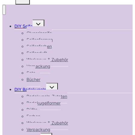
Untermenü
DIY Seife
umschalten
Glycerinseife
Seifenformen
Seifenfarben
Seifenduft
Werkzeug & Zubehör
Verpackung
Sets
Bücher
Untermenü
DIY Badekugeln
umschalten
Badekugeln-Zutaten
Badekugelformer
Düfte
Farben
Werkzeug & Zubehör
Verpackung