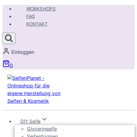
Zum
WORKSHOPS
Inhalt
FAQ
springen
KONTAKT
Einloggen
0
DIY Seife
Glycerinseife
Seifenformen