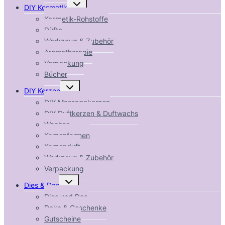
Untermenü
DIY Kosmetik
umschalten
Kosmetik-Rohstoffe
Düfte
Werkzeug & Zubehör
Aromatherapie
Verpackung
Bücher
Untermenü
DIY Kerzen
umschalten
DIY Massagekerzen
DIY Duftkerzen & Duftwachs
Wachse
Kerzenformen
Kerzenduft
Werkzeug & Zubehör
Verpackung
Untermenü
Dies & Das
umschalten
Dies und Das
Deko & Geschenke
Gutscheine